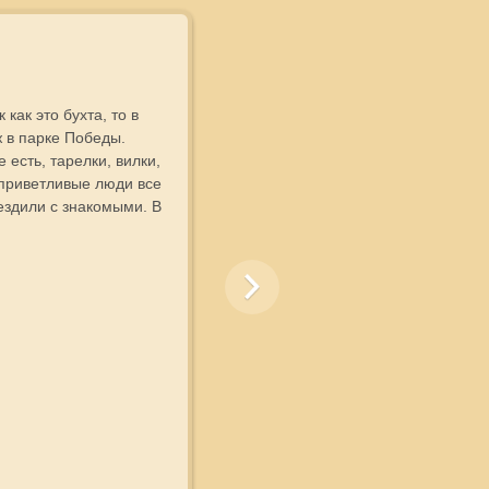
как это бухта, то в
Хозяева
ж в парке Победы.
образом
есть, тарелки, вилки,
привычк
 приветливые люди все
техника. 
ездили с знакомыми. В
близко.
часть отд
отпуск 