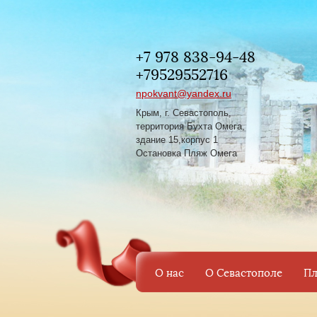
+7 978 838-94-48
+79529552716
npokvant@yandex.ru
Крым, г. Севастополь,
территория Бухта Омега,
здание 15,корпус 1
Остановка Пляж Омега
О нас
О Севастополе
Пл