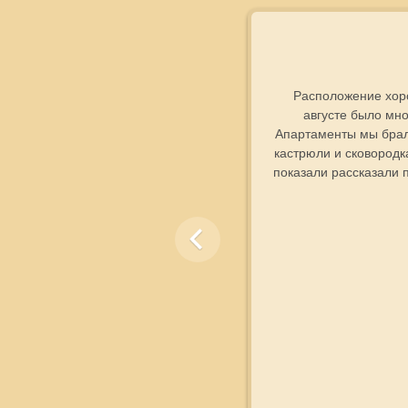
оре. Цены
Расположение хорош
ё, красота
августе было мно
кой тропе.
Апартаменты мы брали
 ещё.
кастрюли и сковородк
показали рассказали 